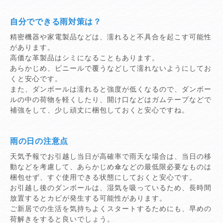
自分でできる雨対策は？
精密機器や家電製品などは、濡れると不具合を起こす可能性
があります。
高価な革製品はシミになることもあります。
あらかじめ、ビニールで覆うなどして濡れないようにしてお
くと安心です。
また、ダンボールは濡れると強度が低くなるので、ダンボー
ルの中の荷物を軽くしたり、
開け口などはガムテープなどで
補強をして、少し頑丈に梱包しておくと安心ですね。
雨の日の注意点
天気予報でお引越し当日が高確率で雨天な場合は、当日の移
動などを考慮して、あらかじめ傘などの最低限必要なものは
梱包せず、すぐ使用できる状態にしておくと安心です。
お引越し後のダンボールは、湿気を吸っているため、長時間
放置するとカビが発生する可能性があります。
ご新居での生活を気持ちよくスタートするためにも、早めの
荷解きをすると良いでしょう。