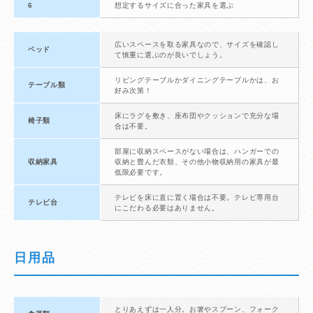
6
想定するサイズに合った家具を選ぶ
広いスペースを取る家具なので、サイズを確認し
ベッド
て慎重に選ぶのが良いでしょう。
リビングテーブルかダイニングテーブルかは、お
テーブル類
好み次第！
床にラグを敷き、座布団やクッションで充分な場
椅子類
合は不要。
部屋に収納スペースがない場合は、ハンガーでの
収納家具
収納と畳んだ衣類、その他小物収納用の家具が最
低限必要です。
テレビを床に直に置く場合は不要。テレビ専用台
テレビ台
にこだわる必要はありません。
日用品
とりあえずは一人分。お箸やスプーン、フォーク