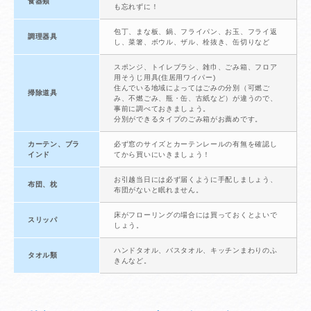
食器類
も忘れずに！
包丁、まな板、鍋、フライパン、お玉、フライ返
調理器具
し、菜箸、ボウル、ザル、栓抜き、缶切りなど
スポンジ、トイレブラシ、雑巾、ごみ箱、フロア
用そうじ用具(住居用ワイパー)
住んでいる地域によってはごみの分別（可燃ご
掃除道具
み、不燃ごみ、瓶・缶、古紙など）が違うので、
事前に調べておきましょう。
分別ができるタイプのごみ箱がお薦めです。
カーテン、ブラ
必ず窓のサイズとカーテンレールの有無を確認し
インド
てから買いにいきましょう！
お引越当日には必ず届くように手配しましょう、
布団、枕
布団がないと眠れません。
床がフローリングの場合には買っておくとよいで
スリッパ
しょう。
ハンドタオル、バスタオル、キッチンまわりのふ
タオル類
きんなど。