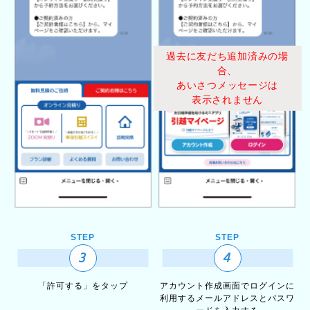
過去に友だち追加済みの場
合、
あいさつメッセージは
表示されません
STEP
STEP
3
4
「許可する」をタップ
アカウント作成画面で
ログインに
利用するメール
アドレスとパスワ