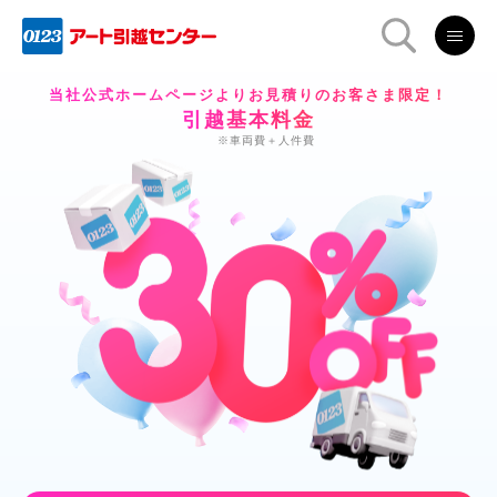
当社公式ホームページよりお見積りのお客さま限定！
引
越
基
本
料
金
※車両費＋人件費