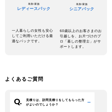
単身/家族
単身/家族
レディースパック
シニアパック
一人暮らしの女性も安心
パ
60歳以上のお客さまのお
お
してご利用いただける最
い
引越しを、お片づけのプ
ッ
適なパックです。
お
ロ「暮しの整理士」がサ
た
ポートします。
引
よくあるご質問
見積りは、訪問見積りをしてもらった方
が
よいのでしょうか？