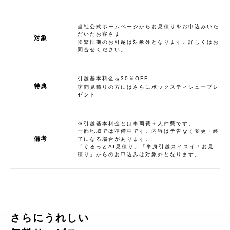
当社公式ホームページからお見積りをお申込みいた
だいたお客さま
対象
※繁忙期のお引越は対象外となります。詳しくはお
問合せください。
引越基本料金
30％OFF
※
特典
訪問見積りの方にはさらにボックスティシュープレ
ゼント
※引越基本料金とは車両費＋人件費です。
一部地域では準備中です。内容は予告なく変更・終
備考
了になる場合があります。
「ぐるっとAI見積り」「単身引越スイスイ！お見
積り」からのお申込みは対象外となります。
さらにうれしい