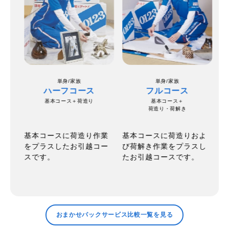
単身/家族
単身/家族
ハーフコース
フルコース
基本コース＋荷造り
基本コース＋
荷造り・荷解き
の
お
基本コースに荷造り作業
基本コースに荷造りおよ
ま
梱
をプラスしたお引越コー
び荷解き作業をプラスし
た
で
スです。
たお引越コースです。
で
標
す
おまかせパックサービス比較一覧を見る