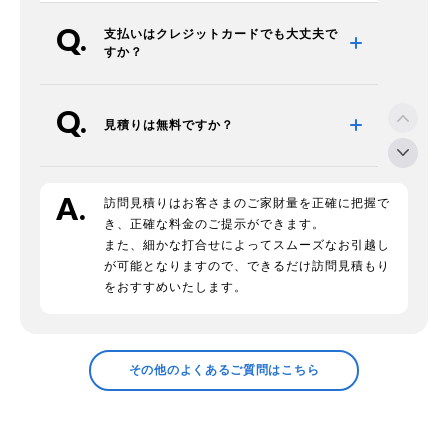
支払いはクレジットカードでも
大丈夫で
すか？
見積りは無料ですか？
引越先の住所がまだ確定していないので
訪問見積りはお客さまのご家財量を正確に把握で
すが
見積り依頼はできるでしょうか？
き、正確な料金のご提示ができます。
また、細かな打合せによってスムーズなお引越し
が可能となりますので、できるだけ訪問見積もり
急な引越なんですが、見積り・引越の
受
をおすすめいたします。
付は予定日の何日前まで可能ですか？
引越し先は近いので、
なるべく引越費用
その他のよくあるご質問はこちら
を安くしたいのですが？