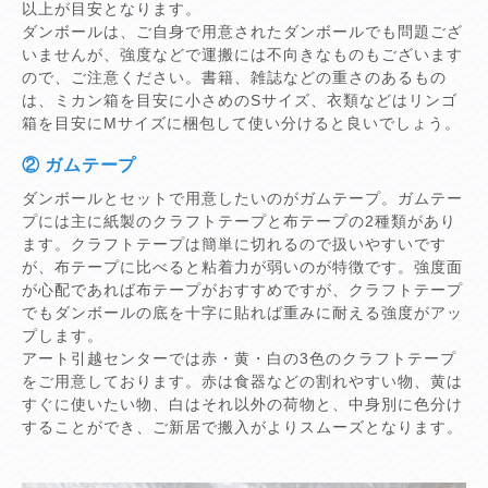
以上が目安となります。
ダンボールは、ご自身で用意されたダンボールでも問題ござ
いませんが、強度などで運搬には不向きなものもございます
ので、ご注意ください。書籍、雑誌などの重さのあるもの
は、ミカン箱を目安に小さめのSサイズ、衣類などはリンゴ
箱を目安にMサイズに梱包して使い分けると良いでしょう。
② ガムテープ
ダンボールとセットで用意したいのがガムテープ。ガムテー
プには主に紙製のクラフトテープと布テープの2種類があり
ます。クラフトテープは簡単に切れるので扱いやすいです
が、布テープに比べると粘着力が弱いのが特徴です。強度面
が心配であれば布テープがおすすめですが、クラフトテープ
でもダンボールの底を十字に貼れば重みに耐える強度がアッ
プします。
アート引越センターでは赤・黄・白の3色のクラフトテープ
をご用意しております。赤は食器などの割れやすい物、黄は
すぐに使いたい物、白はそれ以外の荷物と、中身別に色分け
することができ、ご新居で搬入がよりスムーズとなります。