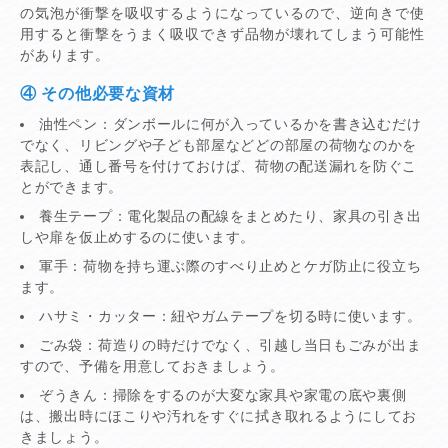
の気泡が衝撃を吸収するようになっているので、逆向きで使
用すると衝撃をうまく吸収できず品物が壊れてしまう可能性
があります。
④ その他必要な資材
油性ペン：ダンボールに何が入っているかを書き込むだけ
でなく、リビングや子ども部屋などどの部屋の荷物なのかを
表記し、通し番号を付けておけば、荷物の配送漏れを防ぐこ
とができます。
養生テープ：電化製品の配線をまとめたり、家具の引き出
しや扉を仮止めするのに使います。
軍手：荷物を持ち運ぶ際のすべり止めとケガ防止に役立ち
ます。
ハサミ・カッター：紐やガムテープを切る時に使います。
ごみ袋：荷造りの時だけでなく、引越し当日もごみが出ま
すので、予備を用意しておきましょう。
ぞうきん：掃除をするのが大変な家具や家電の底や裏側
は、搬出時にほこりや汚れをすぐに拭き取れるようにしてお
きましょう。