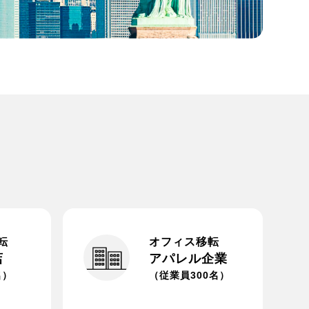
転
オフィス移転
店
アパレル企業
名）
（従業員300名）