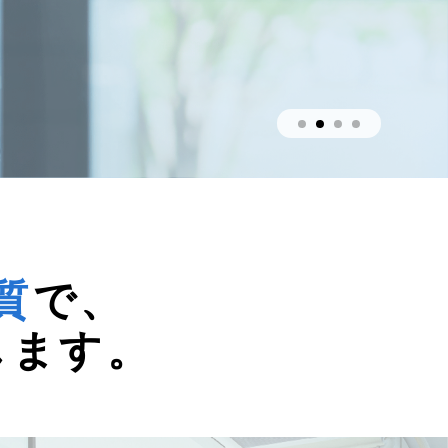
質
で、
します。