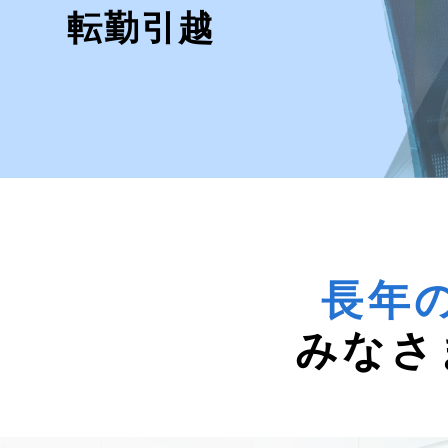
転勤引越
長年
みなさ