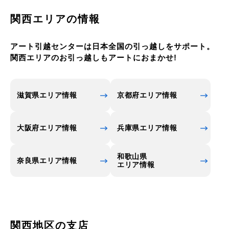
テワジマが建設されており、買い物を楽しむ人でに
関西エリアの情報
ぎわっています。フォルテワジマでは天然温泉も楽
しむことができます。観光施設なども非常に充実し
アート引越センターは日本全国の引っ越しをサポート。
ており、大河ドラマなどで徳川吉宗などの紀州徳川
関西エリアのお引っ越しもアートにおまかせ!
家がピックアップされると注目を集め、多くの観光
客が訪れます。特に人気が高いのが国の史跡となっ
ている和歌山城や国の名勝とされている養翠園で
滋賀県エリア情報
京都府エリア情報
す。文化施設も多いので、一日観光しても十分に楽
しむことができます。
大阪府エリア情報
兵庫県エリア情報
和歌山県
奈良県エリア情報
エリア情報
関西地区の支店