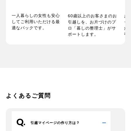
一人暮らしの女性も安心
パ
60歳以上のお客さまのお
お
してご利用いただける最
い
引越しを、お片づけのプ
ッ
適なパックです。
お
ロ「暮しの整理士」がサ
た
ポートします。
引
よくあるご質問
引越マイページの作り方は？