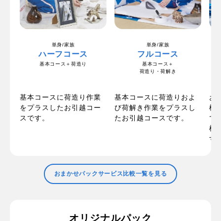
単身/家族
単身/家族
ハーフコース
フルコース
基本コース＋荷造り
基本コース＋
荷造り・荷解き
の
お
基本コースに荷造り作業
基本コースに荷造りおよ
ま
梱
をプラスしたお引越コー
び荷解き作業をプラスし
た
で
スです。
たお引越コースです。
で
標
す
おまかせパックサービス比較一覧を見る
オリジナルパック