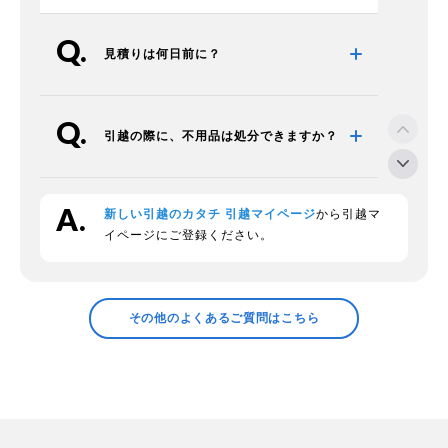
見積りは何日前に？
引越の際に、不用品は処分できますか？
新しい引越のカタチ 引越マイページ
から引越マ
段ボールの回収をお願いできますか？
イページにご登録ください。
領収証の発行などについて確認したい
その他のよくあるご質問はこちら
プラスチックの衣装ケースの中身につい
て