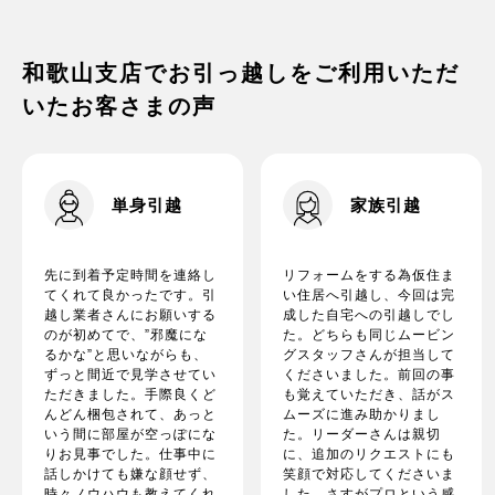
家電の梱包方法は？
和歌山支店でお引っ越しをご利用いただ
いたお客さまの声
単身引越
家族引越
先に到着予定時間を連絡し
リフォームをする為仮住ま
てくれて良かったです。引
い住居へ引越し、今回は完
越し業者さんにお願いする
成した自宅への引越しでし
のが初めてで、”邪魔にな
た。どちらも同じムービン
るかな”と思いながらも、
グスタッフさんが担当して
ずっと間近で見学させてい
くださいました。前回の事
ただきました。手際良くど
も覚えていただき、話がス
んどん梱包されて、あっと
ムーズに進み助かりまし
いう間に部屋が空っぽにな
た。リーダーさんは親切
りお見事でした。仕事中に
に、追加のリクエストにも
話しかけても嫌な顔せず、
笑顔で対応してくださいま
時々ノウハウも教えてくれ
した。さすがプロという感