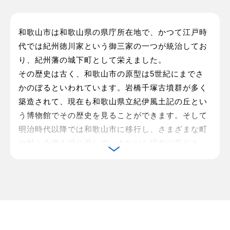
和歌山市は和歌山県の県庁所在地で、かつて江戸時
代では紀州徳川家という御三家の一つが統治してお
り、紀州藩の城下町として栄えました。
その歴史は古く、和歌山市の原型は5世紀にまでさ
かのぼるといわれています。岩橋千塚古墳群が多く
築造されて、現在も和歌山県立紀伊風土記の丘とい
う博物館でその歴史を見ることができます。そして
明治時代以降では和歌山市に移行し、さまざまな町
や村と合併を繰り返していきながら現在に至りま
す。最近では交通網の整備も活発におこなわれてお
り、さまざまな産業が発達してきています。かつて
和歌山市には商店街や歓楽街が多く点在していまし
た。とりわけ知られている商店街や歓楽街はぶらく
り丁商店街です。最近はドン・キホーテなどの大手
量販店の出店や大規模な複合商業施設となるフォル