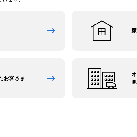
家
オ
た
お客さま
見