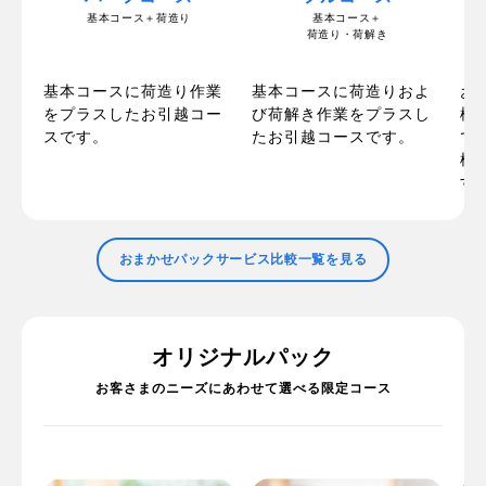
基本コース＋荷造り
基本コース＋
荷造り・荷解き
の
お
基本コースに荷造り作業
基本コースに荷造りおよ
ま
梱
をプラスしたお引越コー
び荷解き作業をプラスし
た
で
スです。
たお引越コースです。
で
標
す
おまかせパックサービス比較一覧を見る
オリジナルパック
お客さまのニーズにあわせて選べる限定コース