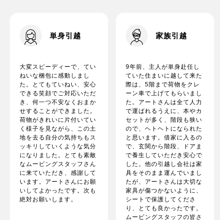
単身引越
家族引越
大変スピーディーで、てい
9年前、主人が単身赴任し
ねいな梱包に感動しまし
ていた住まいに越して来た
た。とてもていねい、安心
際は、5階まで荷物をクレ
できる笑顔でご対応いただ
ーン車で上げてもらいまし
き、何一つ不安なくおまか
た。アートさんは全て人力
せすることができました。
で運ばれるうえに、本やカ
荷物がきれいに片付いてい
セットが多く、階段も狭い
く様子を見ながら、この土
ので、ヘトヘトになられた
地を去る自分の気持ちもス
と思います。借家に入るの
ッキリしていくような気分
で、玄関から階段、ドアま
になりました。とても素敵
で養生していただき安心で
なムービングスタッフさん
した。他の引越し会社は家
に来ていただき、感謝して
具をそのまま運んでいまし
います。アートさんにお願
たが、アートさんは大切な
いしてよかったです。次も
家具が傷つかないように、
絶対お願いします。
シートで保護してくださ
り、とても良かったです。
ムービングスタッフの皆さ