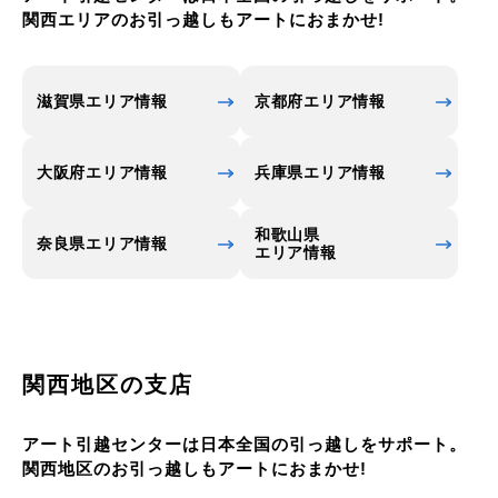
とする農産品で、特に丹波栗は日本書紀にも記され
関西エリアのお引っ越しもアートにおまかせ!
ているほど歴史が古く、朝廷や幕府への献上品とし
ても重宝されてきました。一般的な栗と比べると実
が大きく、日持ちがしにくいことから高級品として
滋賀県エリア情報
京都府エリア情報
知られるようになり、現在でも貴重な栗として愛さ
れています。
大阪府エリア情報
兵庫県エリア情報
和歌山県
奈良県エリア情報
エリア情報
関西地区の支店
アート引越センターは日本全国の引っ越しをサポート。
関西地区のお引っ越しもアートにおまかせ!