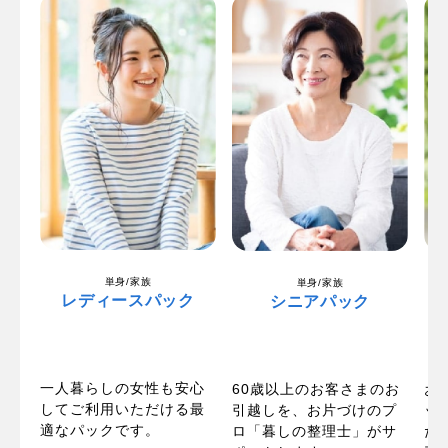
単身/家族
単身/家族
レディースパック
シニアパック
一人暮らしの女性も安心
パ
60歳以上のお客さまのお
お
してご利用いただける最
い
引越しを、お片づけのプ
ッ
適なパックです。
お
ロ「暮しの整理士」がサ
た