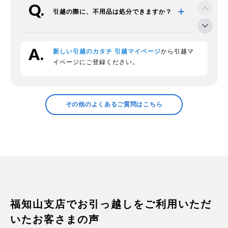
引越の際に、不用品は処分できますか？
新しい引越のカタチ 引越マイページ
から引越マ
段ボールの回収をお願いできますか？
イページにご登録ください。
領収証の発行などについて確認したい
その他のよくあるご質問はこちら
プラスチックの衣装ケースの中身につい
て
家電の梱包方法は？
福知山支店でお引っ越しをご利用いただ
いたお客さまの声