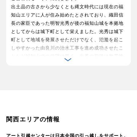
出土品の古さから少なくとも縄文時代には現在の福
知山エリアに人が住み始めたとされており、織田信
長の家臣であった明智光秀が後の福知山城を本拠地
としてからは城下町として栄えました。光秀は城下
町として地域を発展させただけでなく、氾濫を起こ
しやすかった由良川の治水工事を進め成功させたこ
となど福知山での信望は厚く、光秀の死後は御霊神
社に祀られているだけでなく、明智氏の家紋である
キキョウを福知山市の花に制定するなど、現在でも
明智氏や光秀にゆかりのある地域です。
15世紀頃から明治時代にかけては藍の栽培と藍染め
が盛んな地域として、藍染め品が福知山の特産品と
して知られていましたが、輸入品や安価な化学染料
に押されていき、藍染めをおこなう紺屋はほぼ姿を
関西エリアの情報
消しました。
現在の福知山を代表する特産品は、京野菜をはじめ
アート引越センターは日本全国の引っ越しをサポート。