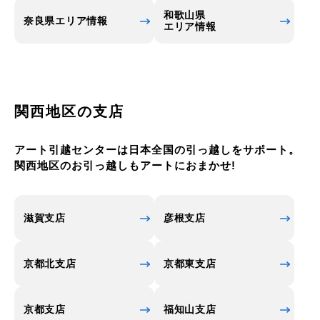
ます。都島区には都島公園や鶴見緑地など、豊かな
和歌山県
奈良県エリア情報
自然環境も広がっており、都島区の魅力の一つとな
エリア情報
っています。
関西地区の支店
アート引越センターは日本全国の引っ越しをサポート。
関西地区のお引っ越しもアートにおまかせ!
滋賀支店
彦根支店
京都北支店
京都東支店
京都支店
福知山支店