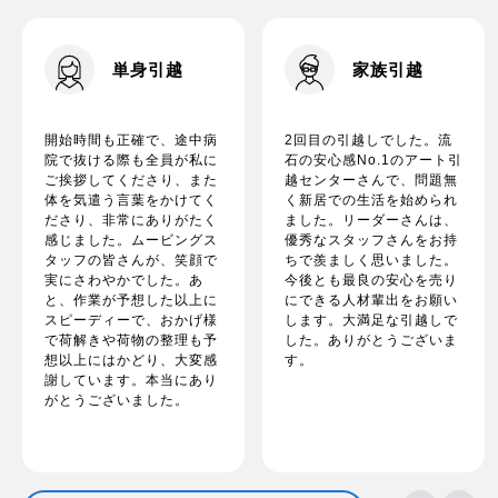
単身引越
家族引越
開始時間も正確で、途中病
2回目の引越しでした。流
院で抜ける際も全員が私に
石の安心感No.1のアート引
ご挨拶してくださり、また
越センターさんで、問題無
体を気遣う言葉をかけてく
く新居での生活を始められ
ださり、非常にありがたく
ました。リーダーさんは、
感じました。ムービングス
優秀なスタッフさんをお持
タッフの皆さんが、笑顔で
ちで羨ましく思いました。
実にさわやかでした。あ
今後とも最良の安心を売り
と、作業が予想した以上に
にできる人材輩出をお願い
スピーディーで、おかげ様
します。大満足な引越しで
で荷解きや荷物の整理も予
した。ありがとうございま
想以上にはかどり、大変感
す。
謝しています。本当にあり
がとうございました。