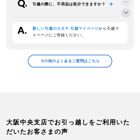
引越の際に、不用品は処分できますか？
新しい引越のカタチ 引越マイページ
から引越マ
段ボールの回収をお願いできますか？
イページにご登録ください。
領収証の発行などについて確認したい
その他のよくあるご質問はこちら
プラスチックの衣装ケースの中身につい
て
家電の梱包方法は？
大阪中央支店でお引っ越しをご利用いた
だいたお客さまの声