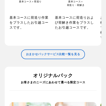
基本コース＋荷造り
基本コース＋
荷造り・荷解き
の
お
基本コースに荷造り作業
基本コースに荷造りおよ
ま
梱
をプラスしたお引越コー
び荷解き作業をプラスし
た
で
スです。
たお引越コースです。
で
標
す
おまかせパックサービス比較一覧を見る
オリジナルパック
お客さまのニーズにあわせて選べる限定コース