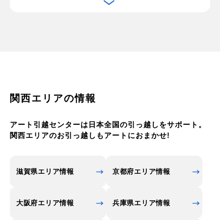
に伴い、都島区も商業地帯として発展しました。戦
後の高度経済成長期には、工場地帯から住宅地への
転換が進み、特にリバーサイドともぶち周辺では大
規模な住宅地の開発が行われました。
1980年代から大型の高層マンション群が次々に建設
され、都島区の住宅事情は大きく変化しました。特
にベルパークシティなどの大規模マンション群は地
関西エリアの情報
域のシンボルとなっており、かつてカネボウの工場
があった跡地を活用したこのエリアは、今も新たな
アート引越センターは日本全国の引っ越しをサポート。
住宅開発が続いています。都島区は住環境に優れて
関西エリアのお引っ越しもアートにおまかせ!
いて、京橋駅周辺には繁華街が広がり、多くの商業
施設や飲食店が立ち並びます。
また、北部・中部には静かな住宅街が広がり、ファ
滋賀県エリア情報
京都府エリア情報
ミリー層を中心に多くの人々が暮らしています。都
島駅周辺は特に交通アクセスが良く、生活に必要な
大阪府エリア情報
兵庫県エリア情報
施設も充実しているため、住みやすさが際立ってい