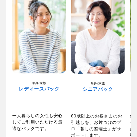
単身/家族
単身/家族
レディースパック
シニアパック
一人暮らしの女性も安心
パ
60歳以上のお客さまのお
お
してご利用いただける最
い
引越しを、お片づけのプ
ッ
適なパックです。
お
ロ「暮しの整理士」がサ
た
ポートします。
引