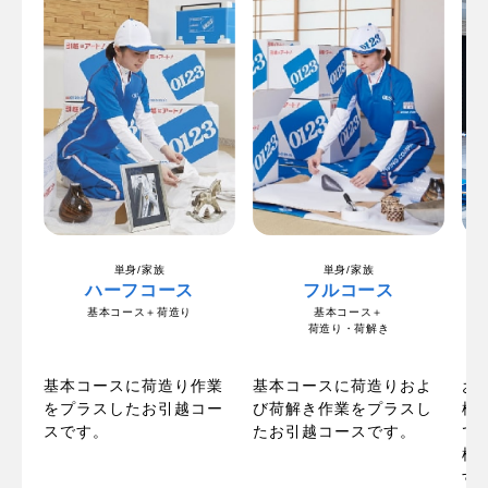
単身/家族
単身/家族
ハーフコース
フルコース
基本コース＋荷造り
基本コース＋
荷造り・荷解き
の
お
基本コースに荷造り作業
基本コースに荷造りおよ
ま
梱
をプラスしたお引越コー
び荷解き作業をプラスし
た
で
スです。
たお引越コースです。
で
標
す