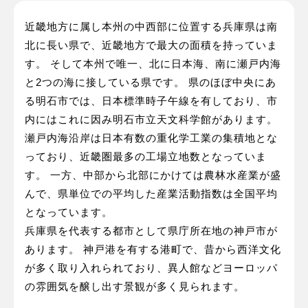
近畿地方に属し本州の中西部に位置する兵庫県は南
北に長い県で、近畿地方で最大の面積を持っていま
す。 そして本州で唯一、北に日本海、南に瀬戸内海
と2つの海に接している県です。 県のほぼ中央にあ
る明石市では、日本標準時子午線を有しており、市
内にはこれに因み明石市立天文科学館があります。
瀬戸内海沿岸は日本有数の重化学工業の集積地とな
っており、近畿圏最多の工場立地数となっていま
す。 一方、中部から北部にかけては農林水産業が盛
んで、県単位での平均した産業活動指数は全国平均
となっています。
兵庫県を代表する都市として県庁所在地の神戸市が
あります。 神戸港を有する港町で、昔から西洋文化
が多く取り入れられており、異人館などヨーロッパ
の雰囲気を醸し出す景観が多く見られます。