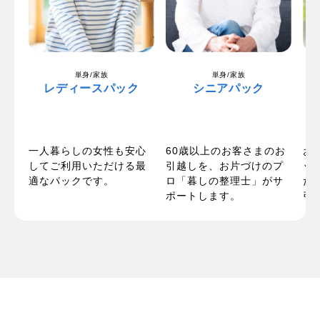
単身/家族
単身/家族
レディースパック
シニアパック
一人暮らしの女性も安心
パ
60歳以上のお客さまのお
お
してご利用いただける最
い
引越しを、お片づけのプ
ッ
適なパックです。
お
ロ「暮しの整理士」がサ
た
ポートします。
引