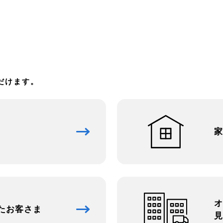
だけます。
家
オ
た
お客さま
見