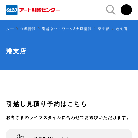
センター
企業情報
引越ネットワーク&支店情報
東京都
港支店
港支店
引越し見積り予約はこちら
お客さまのライフスタイルに合わせてお選びいただけます。