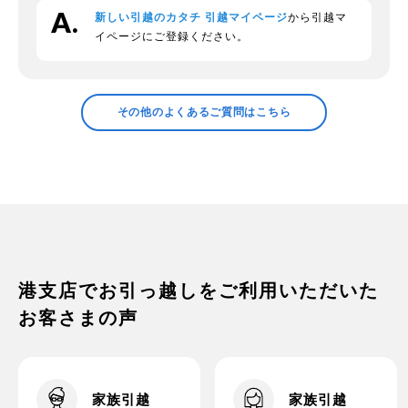
新しい引越のカタチ 引越マイページ
から引越マ
段ボールの回収をお願いできますか？
イページにご登録ください。
領収証の発行などについて確認したい
その他のよくあるご質問はこちら
プラスチックの衣装ケースの中身につい
て
家電の梱包方法は？
港支店でお引っ越しをご利用いただいた
お客さまの声
家族引越
家族引越