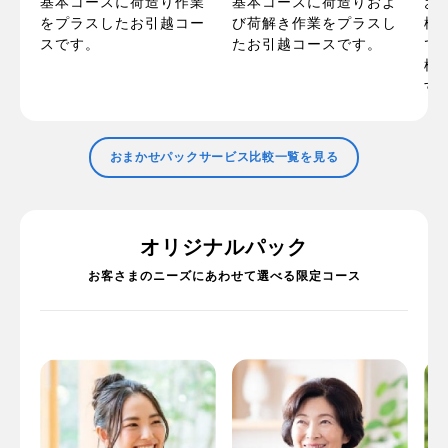
の
お
基本コースに荷造り作業
基本コースに荷造りおよ
ま
梱
をプラスしたお引越コー
び荷解き作業をプラスし
た
で
スです。
たお引越コースです。
で
標
す
おまかせパックサービス比較一覧を見る
オリジナルパック
お客さまのニーズにあわせて選べる限定コース