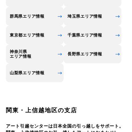
ることを知っている人は、少ないかもしれません。
品川駅西側にある品川プリンスホテルは、単なる宿
群馬県エリア情報
埼玉県エリア情報
泊施設からエンターテイメント性の高い集客施設を
次々と開業し、遊びながら宿泊できるホテルへと変
東京都エリア情報
千葉県エリア情報
化しています。ホテル敷地内にある「マクセルアク
アパーク品川」は、屋内型娯楽施設で、水族館、ア
神奈川県
トラクションエリア、レストランがあり、幼児連れ
長野県エリア情報
エリア情報
のファミリーに大変人気があります。
山梨県エリア情報
関東・上信越地区の支店
アート引越センターは日本全国の引っ越しをサポート。