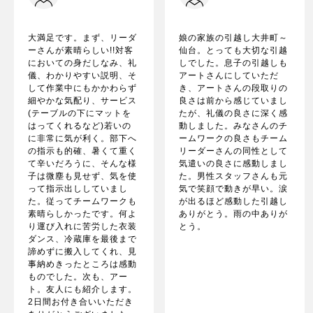
大満足です。まず、リーダ
娘の家族の引越し大井町～
ーさんが素晴らしい!!対客
仙台。とっても大切な引越
においての身だしなみ、礼
しでした。息子の引越しも
儀、わかりやすい説明、そ
アートさんにしていただ
して作業中にもかかわらず
き、アートさんの段取りの
細やかな気配り、サービス
良さは前から感じていまし
(テーブルの下にマットを
たが、礼儀の良さに深く感
はってくれるなど)若いの
動しました。みなさんのチ
に非常に気が利く。部下へ
ームワークの良さもチーム
の指示も的確、暑くて重く
リーダーさんの同性として
て辛いだろうに、そんな様
気遣いの良さに感動しまし
子は微塵も見せず、気を使
た。男性スタッフさんも元
って指示出ししていまし
気で笑顔で動きが早い。涙
た。従ってチームワークも
が出るほど感動した引越し
素晴らしかったです。何よ
ありがとう。雨の中ありが
り運び入れに苦労した衣装
とう。
ダンス、冷蔵庫を最後まで
諦めずに搬入してくれ、見
事納めきったところは感動
ものでした。次も、アー
ト。友人にも紹介します。
2日間お付き合いいただき