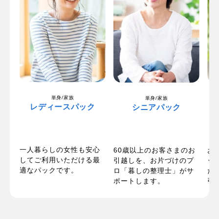
単身/家族
単身/家族
レディースパック
シニアパック
一人暮らしの女性も安心
パ
60歳以上のお客さまのお
お
してご利用いただける最
い
引越しを、お片づけのプ
ッ
適なパックです。
お
ロ「暮しの整理士」がサ
た
ポートします。
引