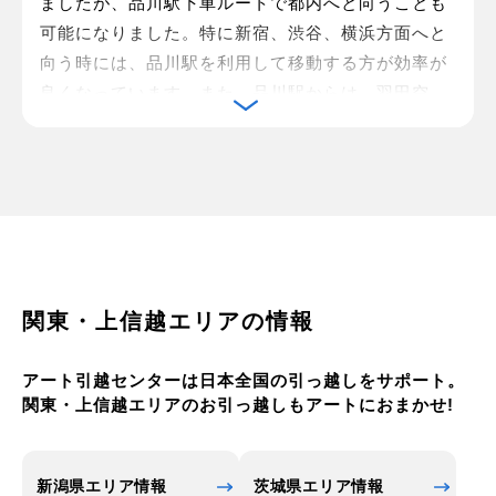
ましたが、品川駅下車ルートで都内へと向うことも
可能になりました。特に新宿、渋谷、横浜方面へと
向う時には、品川駅を利用して移動する方が効率が
良くなっています。また、品川駅からは、羽田空
港、成田国際空港へも乗り換えなしで移動できるこ
とから、都内―地方間の出張アクセスにも便利で、
海外旅行のために成田空港への移動も、選択肢が増
えました。
このような品川駅ですが、実際の住所は港区高輪に
なっています。東京では、駅名と実際の住所が違う
場合がいくつかありますが、品川駅の場合、品川駅
関東・上信越エリアの情報
建設計画ができた当初、現地は品川県と呼ばれてい
たためと言われています。
アート引越センターは日本全国の引っ越しをサポート。
その後、明治政府の廃藩置県政策にともなう再編で
関東・上信越エリアのお引っ越しもアートにおまかせ!
品川県はわずか2年で無くなってしまいました。品
川駅だけでなく、駅西側の品川を代表する国際ホテ
ル品川プリンスホテルも住所が港区高輪になってい
新潟県エリア情報
茨城県エリア情報