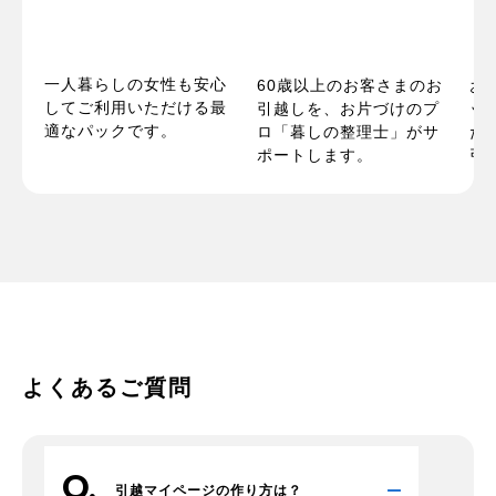
一人暮らしの女性も安心
パ
60歳以上のお客さまのお
お
してご利用いただける最
い
引越しを、お片づけのプ
ッ
適なパックです。
お
ロ「暮しの整理士」がサ
た
ポートします。
引
よくあるご質問
引越マイページの作り方は？