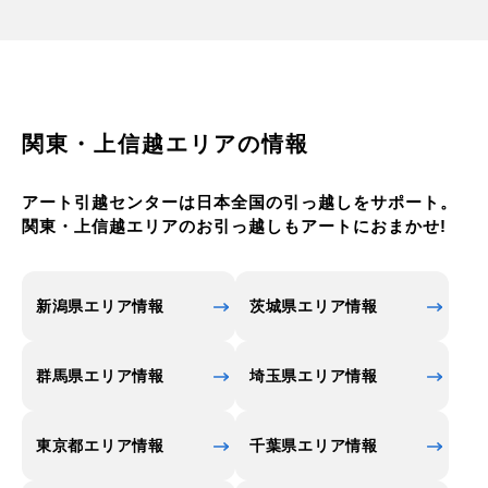
ることができるようになっています。
世田谷を代表する最も有名な場所と言えば、二子玉
川です。 東急田園都市線の二子玉川駅周辺には、郊
外型ショッピングセンターがあり、高島屋が昭和44
年に開業して以来営業を続けています。 有名百貨店
関東・上信越エリアの情報
が国内郊外に出店したのは、これが初めてだったこ
ともあり、周辺の注目度は高く、これを機に二子玉
アート引越センターは日本全国の引っ越しをサポート。
川の開発が急激に進みました。自然との共存を軸と
関東・上信越エリアのお引っ越しもアートにおまかせ!
した街づくりが進んでおり、都内でも注目されるシ
ョッピング･スポットとして目が離せないエリアで
す。
新潟県エリア情報
茨城県エリア情報
世田谷区内には有名大学も多く、学生の数も多いエ
リアです。 日本大学、国士舘大学、昭和女子大学、
群馬県エリア情報
埼玉県エリア情報
駒澤大学、日本体育大学、成城大学、多摩美術大学
などがあり、地方から上京した下宿学生も多くなっ
東京都エリア情報
千葉県エリア情報
ています。