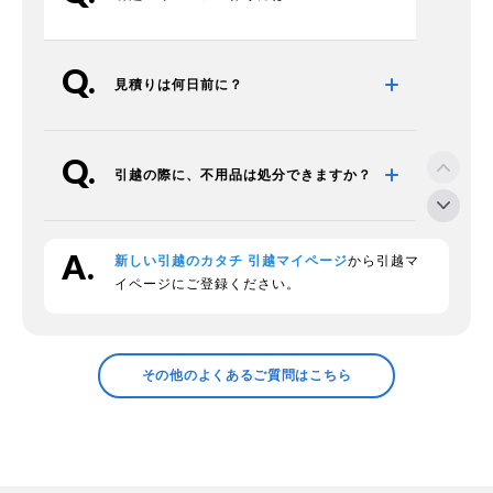
見積りは何日前に？
引越の際に、不用品は処分できますか？
新しい引越のカタチ 引越マイページ
から引越マ
段ボールの回収をお願いできますか？
イページにご登録ください。
領収証の発行などについて確認したい
その他のよくあるご質問はこちら
プラスチックの衣装ケースの中身につい
て