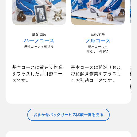
単身/家族
単身/家族
ハーフコース
フルコース
基本コース＋荷造り
基本コース＋
荷造り・荷解き
の
お
基本コースに荷造り作業
基本コースに荷造りおよ
ま
梱
をプラスしたお引越コー
び荷解き作業をプラスし
た
で
スです。
たお引越コースです。
で
標
す
おまかせパックサービス比較一覧を見る