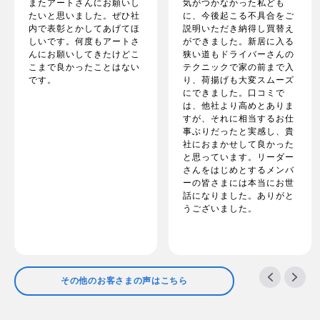
またアートさんにお願いし
気がつかなかった私ども
たいと思いました。ぜひ社
に、今後起こる不具合をご
内で表彰とかしてあげてほ
説明いただき納得し買替え
しいです。何度もアートさ
ができました。新居に入る
んにお願いしてきたけどこ
狭い道もドライバーさんの
こまで良かったことはない
テクニックで家の前まで入
です。
り、荷揚げも大変スムーズ
にできました。口コミで
は、他社より高めとありま
すが、それに相当するお仕
事ぶりだったと実感し、貴
社におまかせして良かった
と思っています。リーダー
さんをはじめとするメンバ
ーの皆さまには本当にお世
話になりました。ありがと
うございました。
その他のお客さまの声はこちら