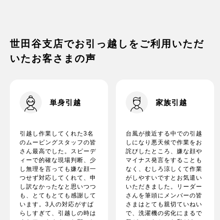
家電の梱包方法は？
世田谷支店でお引っ越しをご利用いただ
いたお客さまの声
単身引越
家族引越
引越し作業してくれた3名
台風が接近する中での引越
のムービングスタッフの皆
しになり悪天候で作業をお
さん最高でした。スピーデ
詫びしたところ、嫌な顔や
ィーで的確な現場判断、少
マイナス発言をすることも
し無理を言っても嫌な顔一
なく、むしろ涼しくて作業
つせず対応してくれて、申
がしやすいですとお気遣い
し訳なかったなと思いつつ
いただきました。リーダー
も、とてもとても感謝して
さんを筆頭にメンバーの皆
います。3人の対応がすば
さまはとても親切ていねい
らしすぎて、引越しの時は
で、洗濯機の劣化にまるで