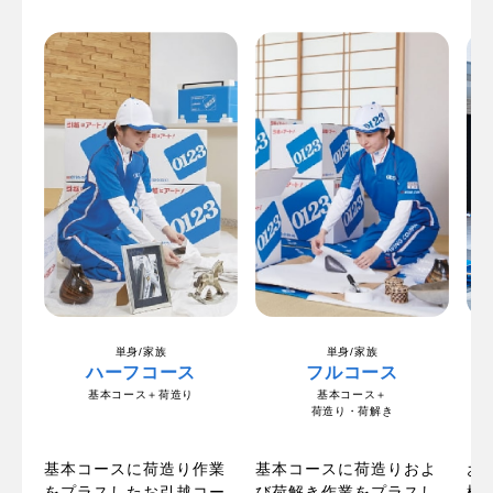
単身/家族
単身/家族
ハーフコース
フルコース
基本コース＋荷造り
基本コース＋
荷造り・荷解き
の
お
基本コースに荷造り作業
基本コースに荷造りおよ
ま
梱
をプラスしたお引越コー
び荷解き作業をプラスし