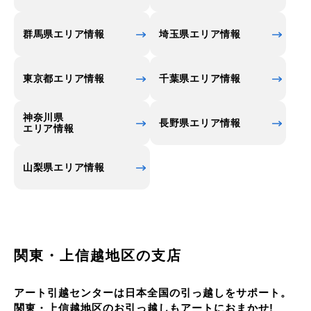
どのご当地名産と北区がロケ地として度々登場して
います。 北区グルメを紹介しますと、扇屋の厚焼き
群馬県エリア情報
埼玉県エリア情報
玉子、揚げ最中の中里、思月園のお茶、大正13年創
業のカステラの虎月などが有名です。チキンボール
東京都エリア情報
千葉県エリア情報
で有名な鳥大は赤羽駅からすぐの十条銀座商店街に
あります。
神奈川県
長野県エリア情報
エリア情報
山梨県エリア情報
関東・上信越地区の支店
アート引越センターは日本全国の引っ越しをサポート。
関東・上信越地区のお引っ越しもアートにおまかせ!