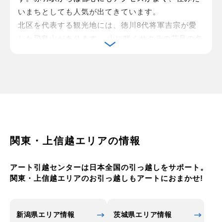
いまちとしても人気が出てきています。
北区を代表する観光地には、徳川8代将軍吉宗が愛
した飛鳥山があります。 山に咲くサクラの花見の名
所となりました。
北区は文化をリードする街の一面もあります。 演劇
作家のつかこうへいが、リーダーとなり1994年に設
立された劇団は、同氏の死去により解散しました
が、現在は北区AKT STAGEとして活動を続けてい
ます。
「北区 内田康夫ミステリー大賞」は、文化の町北区
関東・上信越エリアの情報
のイメージを高める戦略として平成14年より始まっ
た文学賞です。 北区出身で北区アンバサダー（大
アート引越センターは日本全国の引っ越しをサポート。
使）を務める内田康夫氏にちなんでつけられたこの
関東・上信越エリアのお引っ越しもアートにおまかせ!
文学賞はミステリー作家への登竜門となっていま
す。 また、内田康夫氏の作品「浅見光彦シリーズ」
のテレビドラマには、平塚神社の平塚亭の豆大福な
新潟県エリア情報
茨城県エリア情報