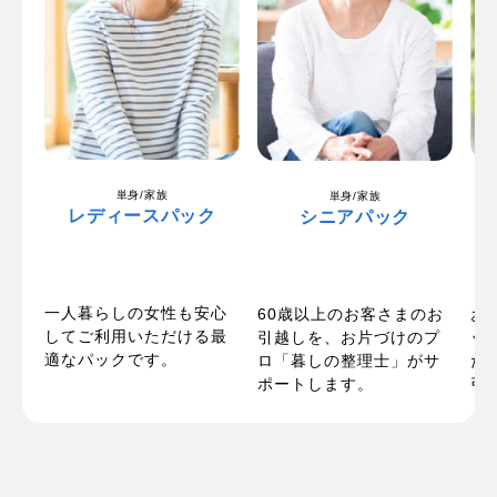
単身/家族
単身/家族
レディースパック
シニアパック
一人暮らしの女性も安心
パ
60歳以上のお客さまのお
お
してご利用いただける最
い
引越しを、お片づけのプ
ッ
適なパックです。
お
ロ「暮しの整理士」がサ
た
ポートします。
引