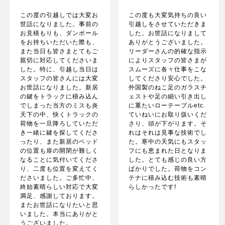
この度の引越しでは大変お
この度も大変気持ちの良い
世話になりました。事前の
引越しをさせていただきま
お見積もりも、ダンボール
した。お世話になりまして
をお持ちいただいた際も、
ありがとうございました。
また当日も皆さまとてもご
リーダーさんの的確な指示
親切に対応してくださいま
によりスタッフの皆さまが
した。特に、引越し当日は
スムーズに各々仕事をこな
スタッフの皆さんには大変
してくださり安心でした。
お世話になりました。新居
外国製のねこ足のガラスチ
の鍵をトラックに積み込ん
ェストや足の細い引き出し
でしまった当方のミスも炎
に重たいローテーブルetc.
天下の中、快くトラックの
ていねいにお取り扱いくだ
荷物を一旦降ろしていただ
さり、頭が下がります。そ
き一緒に鍵を探してくださ
れはそれは見事な技術でし
ったり、また新居のベッド
た。寒中の天気にもスタッ
の位置も扉の開閉が難しく
フにも恵まれた日となりま
なることに気付いてくださ
した。とても感じの良い方
り、二度も位置を変えてく
ばかりでした。荷物をコン
ださいました。ご多忙中、
テナに積み込む技術も素晴
終始素晴らしい対応で大変
らしかったです!
満足、感謝しております。
またお世話になりたいと思
いました。本当にありがと
うございました。