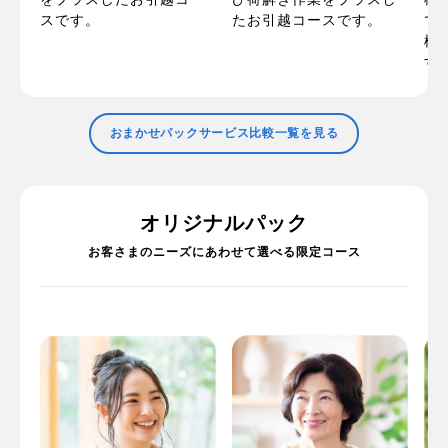
た
で
スです。
たお引越コースです。
で
標
す
おまかせパックサービス比較一覧を見る
オリジナルパック
お客さまのニーズにあわせて選べる限定コース