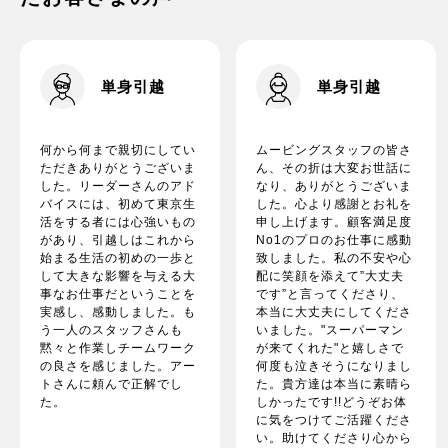
単身引越
単身引越
何から何まで親切にしてい
ムービングスタッフの皆さ
ただきありがとうございま
ん、その折は大変お世話に
した。リーダーさんのアド
なり、ありがとうございま
バイスには、初めて東京生
した。心より感謝とお礼を
活をする者には心強いもの
申し上げます。顧客満足度
があり、引越しはこれから
No1のプロのお仕事に感動
始まる生活の初めの一歩と
致しました。私の不安や心
して大きな影響を与える大
配に笑顔を添えて”大丈夫
事なお仕事だということを
です”と言ってくださり、
実感し、感動しました。も
本当に大丈夫にしてくださ
う一人のスタッフさんも
いました。"スーパーマン
黙々と作業しチームワーク
が来てくれた"と嬉しさで
の良さを感じました。アー
何度も泣きそうになりまし
トさんに頼んで正解でし
た。貴方達は本当に素晴ら
た。
しかったです!!どうぞお体
に気をつけてご活躍くださ
い。助けてくださり心から