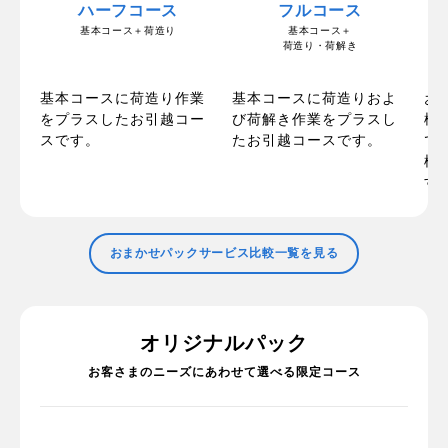
ハーフコース
フルコース
基本コース＋荷造り
基本コース＋
荷造り・荷解き
の
お
基本コースに荷造り作業
基本コースに荷造りおよ
ま
梱
をプラスしたお引越コー
び荷解き作業をプラスし
た
で
スです。
たお引越コースです。
で
標
す
おまかせパックサービス比較一覧を見る
オリジナルパック
お客さまのニーズにあわせて選べる限定コース