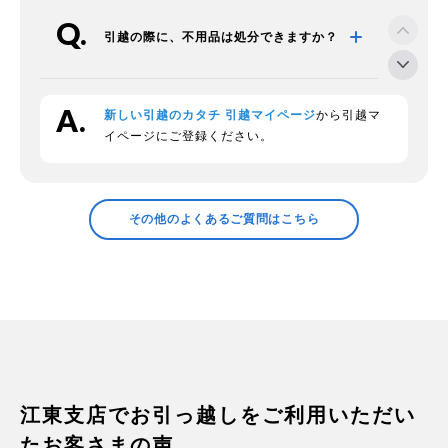
引越の際に、不用品は処分できますか？
新しい引越のカタチ 引越マイページ
から引越マ
段ボールの回収をお願いできますか？
イページにご登録ください。
領収証の発行などについて確認したい
その他のよくあるご質問はこちら
プラスチックの衣装ケースの中身につい
て
家電の梱包方法は？
江東支店でお引っ越しをご利用いただい
たお客さまの声