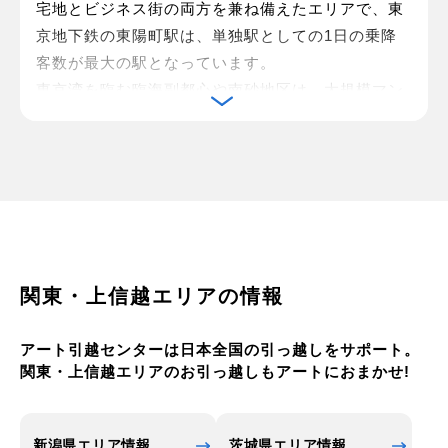
宅地とビジネス街の両方を兼ね備えたエリアで、東
京地下鉄の東陽町駅は、単独駅としての1日の乗降
客数が最大の駅となっています。
東京湾を臨む臨海副都心や南砂地区は、大規模マン
ションや医療・福祉施設が集まっています。 夢の島
があったエリアは、現在は大規模な公園が作られ、
草木が大量に植えられ緑の多い地域へと生まれ変わ
っています。 内陸部は、昔ながらの住宅地、工業地
が多いエリアとなっています。
区内にはJR総武線、京葉線、都営地下鉄大江戸線、
新宿線、東京メトロ東西線、有楽町線、半蔵門線、
関東・上信越エリアの情報
東武鉄道亀戸線、ゆりかもめ、東京臨海高速鉄道が
運行しており、どの地域からでもアクセスが非常に
アート引越センターは日本全国の引っ越しをサポート。
便利な地域です。
関東・上信越エリアのお引っ越しもアートにおまかせ!
江東区では、江戸3大祭りの1つにもなっている深川
八幡祭が有名です。 8月におこなわれるため水掛け
祭とも呼ばれており、約370年の歴史があります。
新潟県エリア情報
茨城県エリア情報