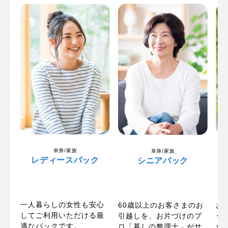
単身/家族
単身/家族
レディースパック
シニアパック
一人暮らしの女性も安心
パ
60歳以上のお客さまのお
お
してご利用いただける最
い
引越しを、お片づけのプ
ッ
適なパックです。
お
ロ「暮しの整理士」がサ
た