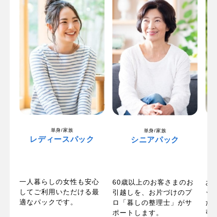
単身/家族
単身/家族
レディースパック
シニアパック
一人暮らしの女性も安心
パ
60歳以上のお客さまのお
お
してご利用いただける最
い
引越しを、お片づけのプ
ッ
適なパックです。
お
ロ「暮しの整理士」がサ
た
ポートします。
引