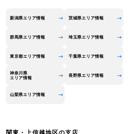
地になりました。所沢市には、他にも全長17km、
本数2,417本の日本で一番長いケヤキ並木や、金仙
寺のシダレザクラ、荒幡富士から見た眺望などがた
新潟県エリア情報
茨城県エリア情報
くさんあり、市民の憩いの場となっています。
群馬県エリア情報
埼玉県エリア情報
東京都エリア情報
千葉県エリア情報
神奈川県
長野県エリア情報
エリア情報
山梨県エリア情報
関東・上信越地区の支店