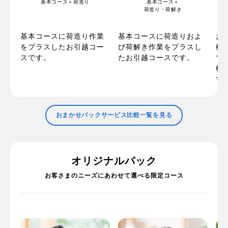
基本コース＋荷造り
基本コース＋
荷造り・荷解き
の
お
基本コースに荷造り作業
基本コースに荷造りおよ
ま
梱
をプラスしたお引越コー
び荷解き作業をプラスし
た
で
スです。
たお引越コースです。
で
標
す
おまかせパックサービス比較一覧を見る
オリジナルパック
お客さまのニーズにあわせて選べる限定コース