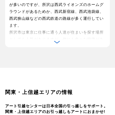
が多いのですが、所沢は西武ライオンズのホームグ
ラウンドがあるためか、西武新宿線、西武池袋線、
西武狭山線などの西武鉄道の路線が多く運行してい
ます。
所沢市は東京に仕事に通う人達が住まいを探す場所
としても人気がありますが、他にも色々な特徴があ
ります。所沢市は、日本初の飛行場ができた場所で
もあり、航空発祥の地とも言われています。スポー
ツにおいては、プロ野球以外にもプロバスケットボ
ールチームの埼玉ブロンコスの本拠地があります。
東京に近いとは言え、所沢市は自然が豊かな地域で
もあります。東村山市にまたがって幅広く群生する
5700㎡の「淵の森」は、となりのトトロの映画が誕
関東・上信越エリアの情報
生するきっかけとなった雑木林です。宅地開発候補
地となったものの、当時ジブリの代表だった宮崎駿
アート引越センターは日本全国の引っ越しをサポート。
さんが3億円を寄付して、所沢市と東村山市の公有
関東・上信越エリアのお引っ越しもアートにおまかせ!