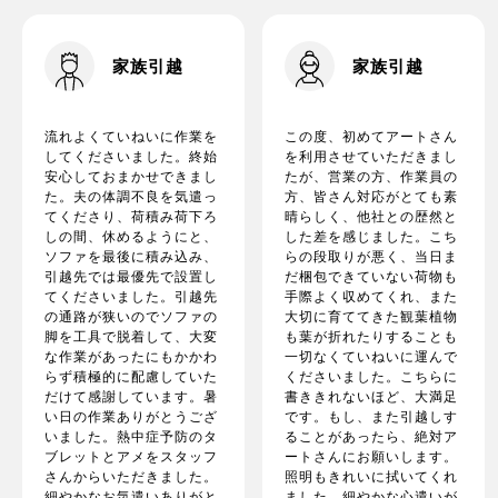
家族引越
家族引越
流れよくていねいに作業を
この度、初めてアートさん
してくださいました。終始
を利用させていただきまし
安心しておまかせできまし
たが、営業の方、作業員の
た。夫の体調不良を気遣っ
方、皆さん対応がとても素
てくださり、荷積み荷下ろ
晴らしく、他社との歴然と
しの間、休めるようにと、
した差を感じました。こち
ソファを最後に積み込み、
らの段取りが悪く、当日ま
引越先では最優先で設置し
だ梱包できていない荷物も
てくださいました。引越先
手際よく収めてくれ、また
の通路が狭いのでソファの
大切に育ててきた観葉植物
脚を工具で脱着して、大変
も葉が折れたりすることも
な作業があったにもかかわ
一切なくていねいに運んで
らず積極的に配慮していた
くださいました。こちらに
だけて感謝しています。暑
書ききれないほど、大満足
い日の作業ありがとうござ
です。もし、また引越しす
いました。熱中症予防のタ
ることがあったら、絶対ア
ブレットとアメをスタッフ
ートさんにお願いします。
さんからいただきました。
照明もきれいに拭いてくれ
細やかなお気遣いありがと
ました。細やかな心遣いが