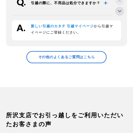
引越の際に、不用品は処分できますか？
新しい引越のカタチ 引越マイページ
から引越マ
段ボールの回収をお願いできますか？
イページにご登録ください。
領収証の発行などについて確認したい
その他のよくあるご質問はこちら
プラスチックの衣装ケースの中身につい
て
家電の梱包方法は？
所沢支店でお引っ越しをご利用いただい
たお客さまの声