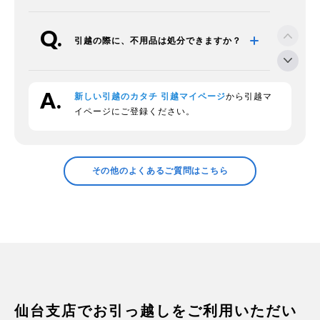
引越の際に、不用品は処分できますか？
新しい引越のカタチ 引越マイページ
から引越マ
段ボールの回収をお願いできますか？
イページにご登録ください。
領収証の発行などについて確認したい
その他のよくあるご質問はこちら
プラスチックの衣装ケースの中身につい
て
家電の梱包方法は？
仙台支店でお引っ越しをご利用いただい