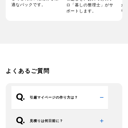
適なパックです。
お
ロ「暮しの整理士」がサ
た
ポートします。
引
よくあるご質問
引越マイページの作り方は？
見積りは何日前に？