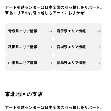
くの区民が集うさまざまな催しがおこなわれていま
アート引越センターは日本全国の引っ越しをサポート。
す。
東北エリアのお引っ越しもアートにおまかせ!
Jリーグ・ベガルタ仙台のホームスタジアムである
ユアテックスタジアム仙台があり、試合開催日には
1万数千人もの観客が訪れます。
青森県エリア情報
岩手県エリア情報
また日本のプロ野球では「ハマの大魔神」、MLBで
は「DAIMAJIN」の異名を持つ、佐々木主浩の出身
秋田県エリア情報
宮城県エリア情報
地です。
山形県エリア情報
福島県エリア情報
東北地区の支店
アート引越センターは日本全国の引っ越しをサポート。