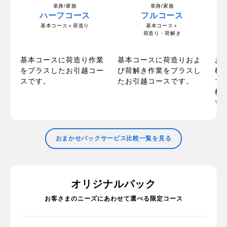
単身/家族
単身/家族
ハーフコース
フルコース
基本コース＋荷造り
基本コース＋
荷造り・荷解き
の
お
基本コースに荷造り作業
基本コースに荷造りおよ
ま
梱
をプラスしたお引越コー
び荷解き作業をプラスし
た
で
スです。
たお引越コースです。
で
標
す
おまかせパックサービス比較一覧を見る
オリジナルパック
お客さまのニーズにあわせて選べる限定コース