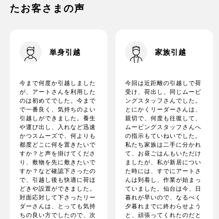
たお客さまの声
単身引越
家族引越
今まで何度か引越しました
今回は近距離の引越しで荷
が、アートさんを利用した
受け、荷出し、同じムービ
のは初めてでした。今まで
ングスタッフさんでした。
で一番良く、気持ちのよい
とにかくリーダーさんは、
引越しができました。養生
親切で、何度も往復して、
や運び出し、入れなど迅速
ムービングスタッフさんへ
かつスムーズで、何よりも
の指示もていねいでした。
都度どこに何を置きたいで
私たち家族は二手に分かれ
すか？と声を掛けてくださ
て、お昼ごはんもいただけ
り、敷物を先に敷きたいで
ましたが、私が新居につい
すか？など確認下さったの
た時には、すでにアートさ
で、引越し後も快適に荷ほ
んは到着し、作業が始まっ
どきや設置ができました。
ていました。仙台は今、日
対面応対して下さったリー
暮れが早いので、なるべく
ダーさんは、とっても気持
夕暮れまでに終わらせよう
ちの良い方でしたので、次
と、頑張ってくれたのだと