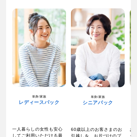
単身/家族
単身/家族
レディースパック
シニアパック
一人暮らしの女性も安心
パ
60歳以上のお客さまのお
お
してご利用いただける最
い
引越しを、お片づけのプ
ッ