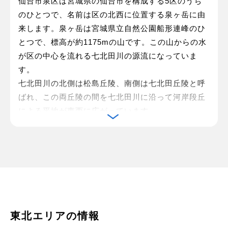
仙台市泉区は宮城県の仙台市を構成する5区のうち
のひとつで、名前は区の北西に位置する泉ヶ岳に由
来します。泉ヶ岳は宮城県立自然公園船形連峰のひ
とつで、標高が約1175mの山です。この山からの水
が区の中心を流れる七北田川の源流になっていま
す。
七北田川の北側は松島丘陵、南側は七北田丘陵と呼
ばれ、この両丘陵の間を七北田川に沿って河岸段丘
による平地が東西に広がっています。
高度成長期から丘陵部の宅地開発が徐々に進めら
れ、仙台市のベッドタウンとして発展した泉市が
1988年に仙台市に編入合併され、1989年に仙台市の
政令指定都市移行にともない泉区となりました。
泉中央駅を中心に、大型ショッピングセンターや文
化・スポーツ施設などがあります。仙台市が運営す
る仙台銀行ホール イズミティ21は約1500席の本格
東北エリアの情報
的なコンサートホールで、オペラや歌舞伎など、多