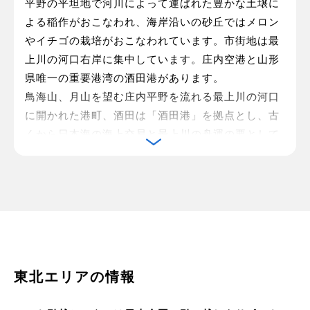
平野の平坦地で河川によって運ばれた豊かな土壌に
よる稲作がおこなわれ、海岸沿いの砂丘ではメロン
やイチゴの栽培がおこなわれています。市街地は最
上川の河口右岸に集中しています。庄内空港と山形
県唯一の重要港湾の酒田港があります。
鳥海山、月山を望む庄内平野を流れる最上川の河口
に開かれた港町、酒田は「酒田港」を拠点とし、古
くから日本海の海上交易と最上川の舟運の要として
発展してきました。江戸時代、酒田をはじめとする
日本海の港や北海道の港から江戸や大阪に米や魚、
特産物などが船で運ばれていました。当時の酒田は
北前船の寄港地として「日本の中心」と言われるほ
ど繁栄していました。
東北エリアの情報