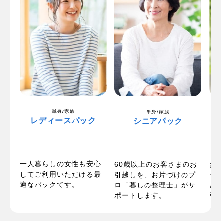
単身/家族
単身/家族
レディースパック
シニアパック
一人暮らしの女性も安心
パ
60歳以上のお客さまのお
お
してご利用いただける最
い
引越しを、お片づけのプ
ッ
適なパックです。
お
ロ「暮しの整理士」がサ
た
ポートします。
引