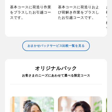
の
お
基本コースに荷造り作業
基本コースに荷造りおよ
ま
梱
をプラスしたお引越コー
び荷解き作業をプラスし
た
で
スです。
たお引越コースです。
で
標
す
おまかせパックサービス比較一覧を見る
オリジナルパック
お客さまのニーズにあわせて選べる限定コース