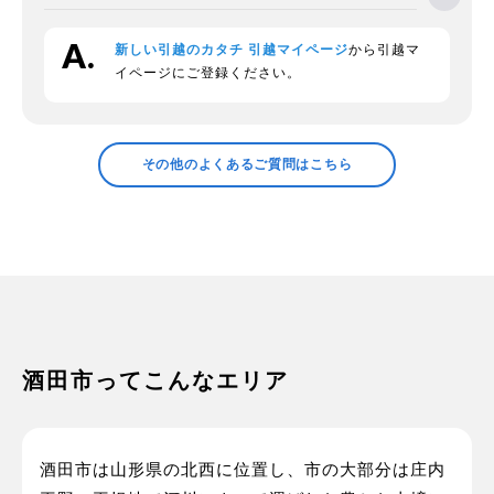
新しい引越のカタチ 引越マイページ
から引越マ
段ボールの回収をお願いできますか？
イページにご登録ください。
領収証の発行などについて確認したい
その他のよくあるご質問はこちら
プラスチックの衣装ケースの中身につい
て
家電の梱包方法は？
酒田市ってこんなエリア
酒田市は山形県の北西に位置し、市の大部分は庄内