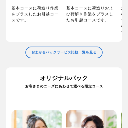
の
お
基本コースに荷造り作業
基本コースに荷造りおよ
ま
梱
をプラスしたお引越コー
び荷解き作業をプラスし
た
で
スです。
たお引越コースです。
で
標
す
おまかせパックサービス比較一覧を見る
オリジナルパック
お客さまのニーズにあわせて選べる限定コース