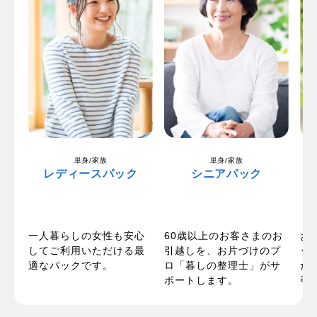
単身/家族
単身/家族
レディースパック
シニアパック
一人暮らしの女性も安心
パ
60歳以上のお客さまのお
お
してご利用いただける最
い
引越しを、お片づけのプ
ッ
適なパックです。
お
ロ「暮しの整理士」がサ
た
ポートします。
引