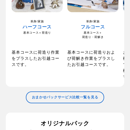
単身/家族
単身/家族
ハーフコース
フルコース
基本コース＋荷造り
基本コース＋
荷造り・荷解き
の
お
基本コースに荷造り作業
基本コースに荷造りおよ
ま
梱
をプラスしたお引越コー
び荷解き作業をプラスし
た
で
スです。
たお引越コースです。
で
標
す
おまかせパックサービス比較一覧を見る
オリジナルパック