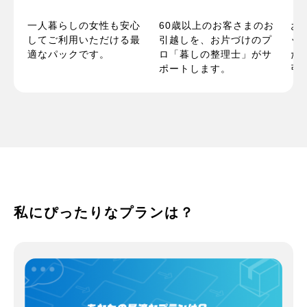
一人暮らしの女性も安心
パ
60歳以上のお客さまのお
お
してご利用いただける最
い
引越しを、お片づけのプ
ッ
適なパックです。
お
ロ「暮しの整理士」がサ
た
ポートします。
引
私にぴったりなプランは？