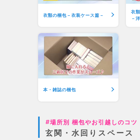
衣
衣類の梱包
－衣装ケース篇－
－
本・雑誌の梱包
場所別 梱包やお引越しのコツ
玄関・水回りスペース