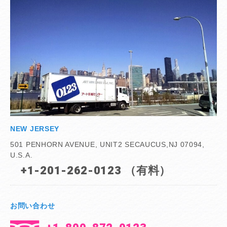
NEW JERSEY
501 PENHORN AVENUE, UNIT2 SECAUCUS,NJ 07094,
U.S.A.
+1-201-262-0123 （有料）
お問い合わせ