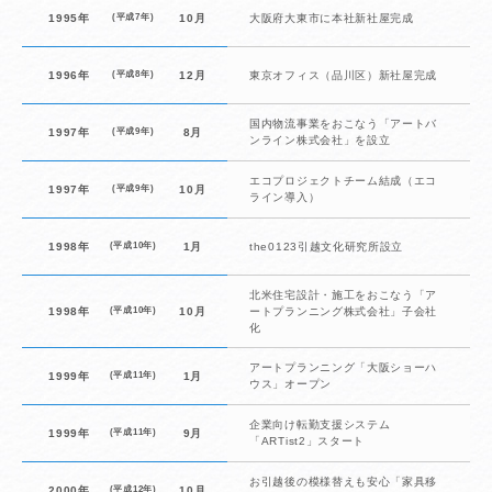
1995年
(平成7年)
10月
大阪府大東市に本社新社屋完成
1996年
(平成8年)
12月
東京オフィス（品川区）新社屋完成
国内物流事業をおこなう「アートバ
1997年
(平成9年)
8月
ンライン株式会社」を設立
エコプロジェクトチーム結成（エコ
1997年
(平成9年)
10月
ライン導入）
1998年
(平成10年)
1月
the0123引越文化研究所設立
北米住宅設計・施工をおこなう「ア
1998年
(平成10年)
10月
ートプランニング株式会社」子会社
化
アートプランニング「大阪ショーハ
1999年
(平成11年)
1月
ウス」オープン
企業向け転勤支援システム
1999年
(平成11年)
9月
「ARTist2」スタート
お引越後の模様替えも安心「家具移
2000年
(平成12年)
10月