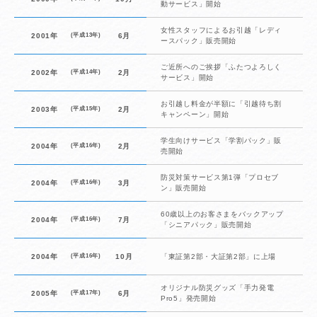
動サービス」開始
女性スタッフによるお引越「レディ
2001年
(平成13年)
6月
ースパック」販売開始
ご近所へのご挨拶「ふたつよろしく
2002年
(平成14年)
2月
サービス」開始
お引越し料金が半額に「引越待ち割
2003年
(平成15年)
2月
キャンペーン」開始
学生向けサービス「学割パック」販
2004年
(平成16年)
2月
売開始
防災対策サービス第1弾「プロセブ
2004年
(平成16年)
3月
ン」販売開始
60歳以上のお客さまをバックアップ
2004年
(平成16年)
7月
「シニアパック」販売開始
2004年
(平成16年)
10月
「東証第2部・大証第2部」に上場
オリジナル防災グッズ「手力発電
2005年
(平成17年)
6月
Pro5」発売開始