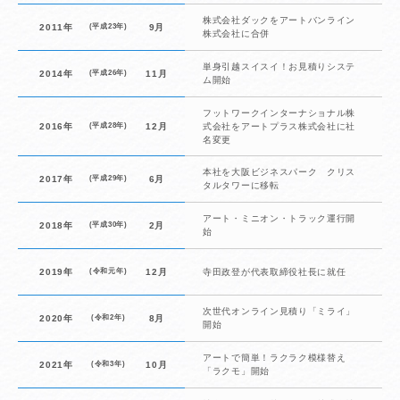
株式会社ダックをアートバンライン
2011年
(平成23年)
9月
株式会社に合併
単身引越スイスイ！お見積りシステ
2014年
(平成26年)
11月
ム開始
フットワークインターナショナル株
2016年
(平成28年)
12月
式会社をアートプラス株式会社に社
名変更
本社を大阪ビジネスパーク クリス
2017年
(平成29年)
6月
タルタワーに移転
アート・ミニオン・トラック運行開
2018年
(平成30年)
2月
始
2019年
(令和元年)
12月
寺田政登が代表取締役社長に就任
次世代オンライン見積り「ミライ」
2020年
(令和2年)
8月
開始
アートで簡単！ラクラク模様替え
2021年
(令和3年)
10月
「ラクモ」開始