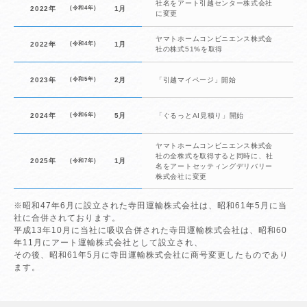
社名をアート引越センター株式会社
2022年
(令和4年)
1月
に変更
ヤマトホームコンビニエンス株式会
2022年
(令和4年)
1月
社の株式51%を取得
2023年
(令和5年)
2月
「引越マイページ」開始
2024年
(令和6年)
5月
「ぐるっとAI見積り」開始
ヤマトホームコンビニエンス株式会
社の全株式を取得すると同時に、
社
2025年
1月
(令和7年)
名をアートセッティングデリバリー
株式会社に変更
※昭和47年6月に設立された寺田運輸株式会社は、昭和61年5月に当
社に合併されております。
平成13年10月に当社に吸収合併された寺田運輸株式会社は、昭和60
年11月にアート運輸株式会社として設立され、
その後、昭和61年5月に寺田運輸株式会社に商号変更したものであり
ます。