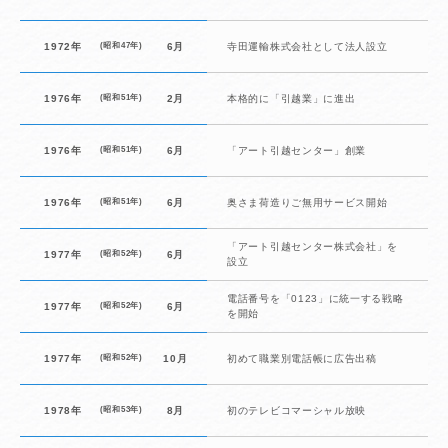
1972年
(昭和47年)
6月
寺田運輸株式会社として法人設立
1976年
(昭和51年)
2月
本格的に「引越業」に進出
1976年
(昭和51年)
6月
「アート引越センター」創業
1976年
(昭和51年)
6月
奥さま荷造りご無用サービス開始
「アート引越センター株式会社」を
1977年
(昭和52年)
6月
設立
電話番号を「0123」に統一する戦略
1977年
(昭和52年)
6月
を開始
1977年
(昭和52年)
10月
初めて職業別電話帳に広告出稿
1978年
(昭和53年)
8月
初のテレビコマーシャル放映