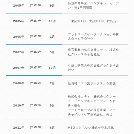
新規保育事業「パンプキン・ガーデ
2005年
(平成17年)
9月
ン」第1号園開園
2005年
(平成17年)
10月
「東証第1部・大証第1部」に指定
フットワークインターナショナル株
2006年
(平成18年)
1月
式会社を子会社化
保育事業の株式会社コティ、株式会
2007年
(平成19年)
9月
社グレースを子会社化
引越し事業の株式会社ダックを子会
2007年
(平成19年)
10月
社化
2008年
(平成20年)
7月
新資材「エコ楽ボックス」を開発
株式会社コティ、株式会社グレー
ス、「パンプキンガーデン」が合
2010年
(平成22年)
9月
併・統合
アートグループの保育事業「アート
チャイルドケア株式会社」発足
2011年
(平成23年)
6月
MBOにともない株式を非上場化