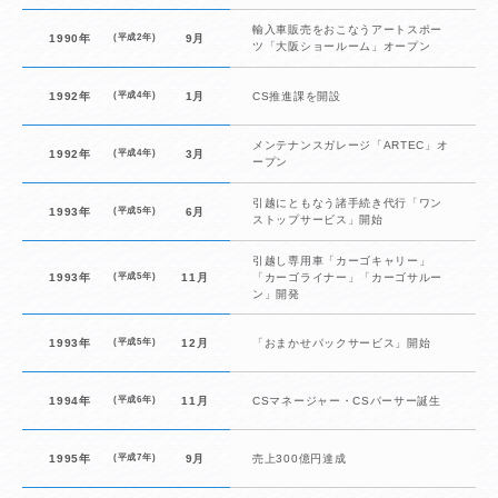
輸入車販売をおこなうアートスポー
1990年
(平成2年)
9月
ツ「大阪ショールーム」オープン
1992年
(平成4年)
1月
CS推進課を開設
メンテナンスガレージ「ARTEC」オ
1992年
(平成4年)
3月
ープン
引越にともなう諸手続き代行「ワン
1993年
(平成5年)
6月
ストップサービス」開始
引越し専用車「カーゴキャリー」
1993年
(平成5年)
11月
「カーゴライナー」「カーゴサルー
ン」開発
1993年
(平成5年)
12月
「おまかせパックサービス」開始
1994年
(平成6年)
11月
CSマネージャー・CSパーサー誕生
1995年
(平成7年)
9月
売上300億円達成