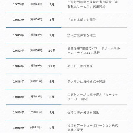
ご家財の移動と同時に害虫駆除「走
1979年
(昭和54年)
3月
る殺虫サービス」実施開始
1981年
(昭和56年)
1月
「東京本部」を開設
1983年
(昭和58年)
2月
法人営業体制を確立
引越専用2階建てバス「ドリームサル
1983年
(昭和58年)
10月
ーン・ナイス21」就行
1984年
(昭和59年)
11月
売上100億円達成
1986年
(昭和61年)
2月
アメリカに海外拠点を開設
ご家財と一緒に車を運ぶ「カーキャ
1988年
(昭和63年)
8月
リー21」開発
1989年
(平成元年)
1月
香港に海外拠点を開設
社名をアートコーポレーション株式
1990年
(平成2年)
6月
会社に変更