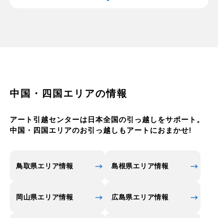
の消費量が最も多い都市の1つでもあります。
高知市民の気風は、女性は、「男4人分」より強い
勝気な女衆という意味の『ハチキン（八金）』で、
男性は、「（敬意を込めた）頑固者」という意味の
『いごっそう』などです。そのような気風が反映し
ているのか、高知市には「独立国」の風土があるの
が特徴です。 そして、高知市と言えば「よさこい」
中国・四国エリアの情報
祭りです。50年以上の歴史を持ったこの祭りは、今
では全国でおこなわれていますが、その発祥地は高
アート引越センターは日本全国の引っ越しをサポート。
知市です。鳴子を持ったお囃子が賑やかな「よさこ
中国・四国エリアのお引っ越しもアートにおまかせ!
い」は、毎年8月9日から12日までおこなわれます。
桂浜には坂本龍馬の像があり、毎年、龍馬の誕生日
である11月15日に近い日曜日には、桂浜でさまざま
鳥取県エリア情報
島根県エリア情報
な坂本龍馬にちなんだイベントが開催されていま
す。(※詳細は各公式サイトなどでご確認ください)
岡山県エリア情報
広島県エリア情報