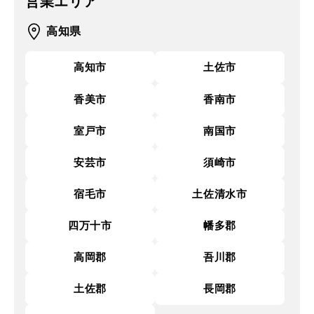
営業エリア
高知県
高知市
土佐市
香美市
香南市
室戸市
南国市
安芸市
須崎市
宿毛市
土佐清水市
四万十市
幡多郡
高岡郡
吾川郡
土佐郡
長岡郡