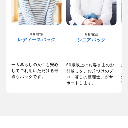
単身/家族
単身/家族
レディースパック
シニアパック
一人暮らしの女性も安心
パ
60歳以上のお客さまのお
お
してご利用いただける最
い
引越しを、お片づけのプ
ッ
適なパックです。
お
ロ「暮しの整理士」がサ
た
ポートします。
引