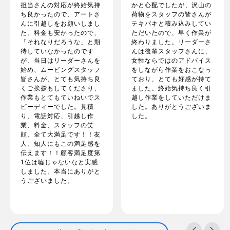
担当さんの対応が終始気持
かと心配でしたが、沢山の
ち良かったので、アートさ
荷物をスタッフの皆さんが
んに引越しをお願いしまし
テキパキと積み込みしてい
た。料金も安かったので、
ただいたので、早く作業が
「それなりだろうな」と期
終わりました。リーダーさ
待していなかったのです
んは後輩スタッフさんに、
が、当日はリーダーさんを
女性ならではのアドバイス
始め、ムービングスタッフ
をしながら作業をおこなっ
皆さんが、とても気持ち良
ており、とても好感が持て
くご挨拶もしてくださり、
ました。終始気持ち良く引
作業もとてもていねいでス
越し作業をしていただけま
ピーディーでした。見積
した。ありがとうございま
り、電話対応、引越し作
した。
業、料金、スタッフの笑
顔、全て大満足です！！友
人、知人にもこの満足感を
伝えます！！顧客満足度第
1位は嘘じゃないなと実感
しました。本当にありがと
うございました。