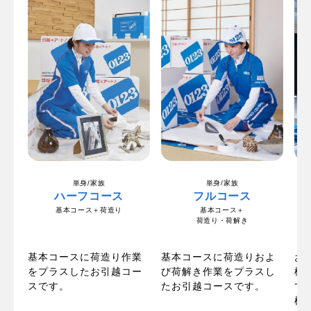
単身/家族
単身/家族
ハーフコース
フルコース
基本コース＋荷造り
基本コース＋
荷造り・荷解き
の
お
基本コースに荷造り作業
基本コースに荷造りおよ
ま
梱
をプラスしたお引越コー
び荷解き作業をプラスし
た
で
スです。
たお引越コースです。
で
標