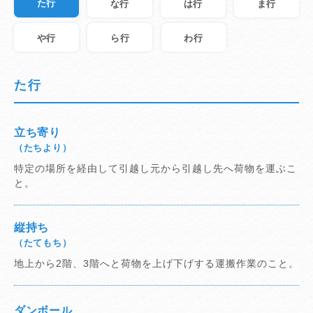
た行
な行
は行
ま行
や行
ら行
わ行
た行
立ち寄り
（たちより）
特定の場所を経由して引越し元から引越し先へ荷物を運ぶこ
と。
縦持ち
（たてもち）
地上から2階、3階へと荷物を上げ下げする運搬作業のこと。
ダンボール