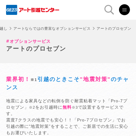
越し
アートならではの豊富なオプションサービス
アートのプロセブン
オプションサービス
アートのプロセブン
業界初！
引越のときこそ
"地震対策"
のチャ
※1
ンス
地震による家具などの転倒を防ぐ耐震粘着マット「Pro-7プ
ロセブン」
をお引越時に
無料
で設置するサービスで
※2
※3
す。
震度7クラスの地震でも安心！！「Pro-7プロセブン」でお
引越の際に“地震対策”をすることで、ご新居での生活に安心
もお運びいたします。