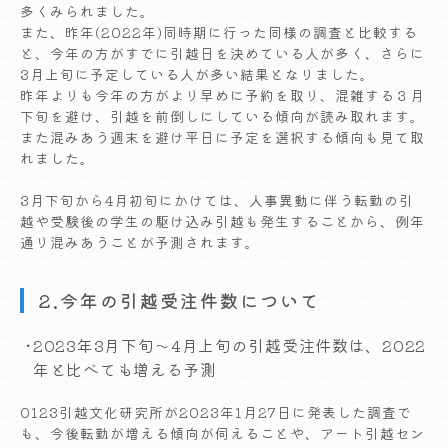
多くみられました。
また、昨年(2022年)同時期に行った同様の調査と比較する
と、今年の方がすでに引越日を決めている人が多く、さらに
3月上旬に予定している人が多い結果となりました。
昨年よりも今年の方がより早めに予約を取り、混雑する３月
下旬を避け、引越を前倒しにしている傾向が読み取れます。
また混みあう週末を避け平日に予定を選択する傾向も見て取
れました。
3月下旬から4月初旬にかけては、人事異動に伴う転勤の引
越や受験後の学生の駆け込み引越も発生することから、例年
通り混みあうことが予測されます。
2.今年の引越受注件数について
2023年3月下旬～4月上旬の引越受注件数は、2022
年と比べても増える予測
0123引越文化研究所が2023年1月27日に発表した調査で
も、今後転勤が増える傾向が伺えることや、アート引越セン