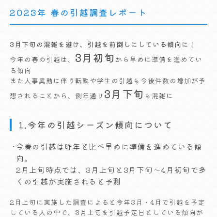
2023年 春の引越調査レポート
3月下旬の混雑を避け、引越を前倒しにしている傾向に！
3月初旬
今年の春の引越は、
から早めに準備を進めてい
る傾向
また人事異動に伴う転勤や学生の引越も今後件数の増加が予
3月下旬
想されることから、例年通り
も混雑に
1.今年の引越シーズン傾向について
今春の引越は昨年と比べ早めに準備を進めている傾
向。
2月上旬時点では、3月上旬と3月下旬～4月初旬で多
くの引越が実施されると予測
2月上旬に実施した調査によると今年3月・4月で引越を予定
している人の中で、3月上旬を引越予定日としている傾向が