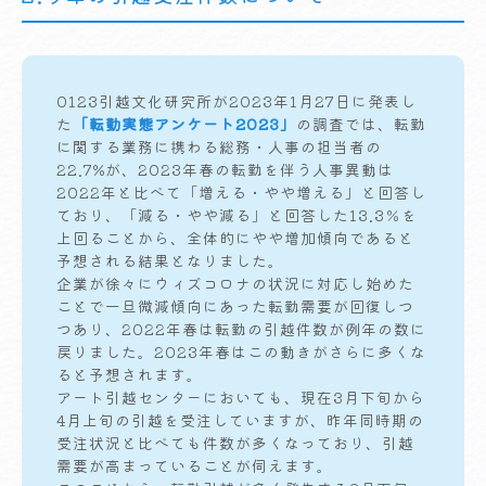
0123引越文化研究所が2023年1月27日に発表し
た
「転勤実態アンケート2023」
の調査では、転勤
に関する業務に携わる総務・人事の担当者の
22.7%が、2023年春の転勤を伴う人事異動は
2022年と比べて「増える・やや増える」と回答し
ており、「減る・やや減る」と回答した13.3％を
上回ることから、全体的にやや増加傾向であると
予想される結果となりました。
企業が徐々にウィズコロナの状況に対応し始めた
ことで一旦微減傾向にあった転勤需要が回復しつ
つあり、2022年春は転勤の引越件数が例年の数に
戻りました。2023年春はこの動きがさらに多くな
ると予想されます。
アート引越センターにおいても、現在3月下旬から
4月上旬の引越を受注していますが、昨年同時期の
受注状況と比べても件数が多くなっており、引越
需要が高まっていることが伺えます。