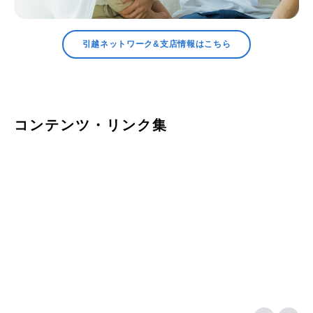
『第11回 アート引越技術コンテスト』を開催 東京ブロック代表が優
勝！！
引越ネットワーク&支店情報はこちら
2025.08
お知らせ
営業力を競う全国大会『0123 SALES CONTEST 2025』を開催
2025.08
お知らせ
引越経験者に聞いた物価高における生活スタイル調査レポートをリリ
コンテンツ・リンク集
ースしました。
2025.08
お知らせ
全保連株式会社との業務提携に関するお知らせ ～「My Page」構想
に参画し、住生活支援を拡充～
2025.07
お知らせ
当社オリジナルアプリ「ぐるっとAI 見積り」が日本DX大賞2025 事
業変革部門にて奨励賞を受賞
2025.05
お知らせ
無印良品とアート引越セン
ターの取り組みが始まりま
ホームページをリニューアルしました！
した。