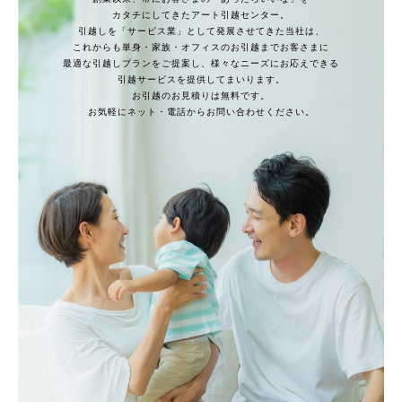
2026.03
お知らせ
カタチにしてきたアート引越センター。
引越しを「サービス業」として発展させてきた当社は、
2026年 春の引越調査レポートをリリースしました。
これからも単身・家族・オフィスのお引越までお客さまに
最適な引越しプランをご提案し、様々なニーズにお応えできる
2026.02
お知らせ
引越サービスを提供してまいります。
推し活×引越し 実態調査レポートをリリースしました。
お引越のお見積りは無料です。
お気軽にネット・電話からお問い合わせください。
2026.01
お知らせ
「Poco‘ce（ポコチェ）2026年1月・2月合併号」にてトレンドセレ
クション2026に「ぐるっとAI見積り」が選出され紹介記事が掲載さ
れました。
2025.12
お知らせ
引越業界初！アート引越センターが仕事体験テーマパーク「カンドゥ
ー大日・幕張」のブランドパートナーに
2025.10
グループ情報
保育施設運営会社アートチャイルドケアが睡眠記録アプリ『ぐっ
ぱ！』を配信開始
2025.09
お知らせ