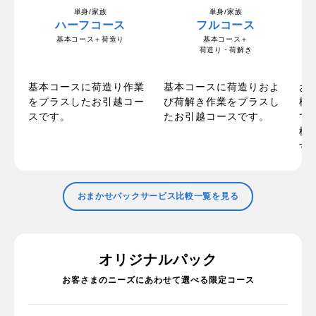
単身/家族
単身/家族
ハーフコース
フルコース
基本コース＋荷造り
基本コース＋
荷造り・荷解き
の
お
基本コースに荷造り作業
基本コースに荷造りおよ
ま
梱
をプラスしたお引越コー
び荷解き作業をプラスし
た
で
スです。
たお引越コースです。
で
標
す
おまかせパックサービス比較一覧を見る
オリジナルパック
お客さまのニーズにあわせて選べる限定コース