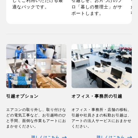
してご利用いただける最
い
引越しを、お片づけのプ
ッ
適なパックです。
お
ロ「暮しの整理士」がサ
た
ポートします。
引
オフィス・事務所の引越
引越オプション
オフィス・事務所・店舗の移転、
エアコンの取り外し、取り付けな
引越や社員さまの転勤お引越は、
どの電気工事など、お引越時のひ
アートの法人サービスにおまかせ
と手間、面倒な作業もアートにお
ください。
まかせください。
詳しくはこちら
詳しくはこちら