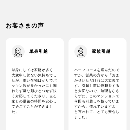
家電の梱包方法は？
お客さまの声
単身引越
家族引越
単身にしては家財が多く、
ハーフコースを選んだので
大変申し訳ない気持ちでし
すが、営業の方から「おま
たが、重い荷物ばかりでパ
かせいただければ大丈夫で
ッキン数が多かったにも関
す。引越し前に怪我をする
わらず嫌な顔ひとつせず快
と大変なので、無理をなさ
く対応してくださり、去る
らずに。このマンションで
家との最後の時間を安心し
何回も引越しを扱っていま
て過ごすことができまし
すから、慣れていますよ」
た。
と言われて、とても安心し
ました。