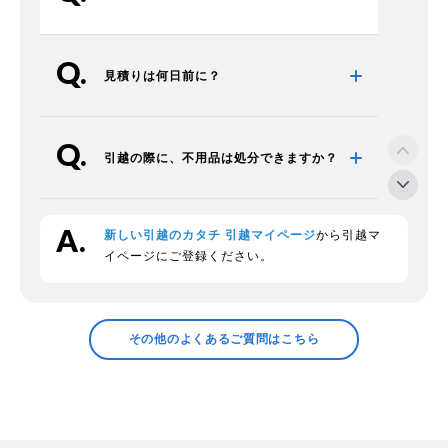
見積りは何日前に？
引越の際に、不用品は処分できますか？
新しい引越のカタチ 引越マイページ
から引越マ
段ボールの回収をお願いできますか？
イページにご登録ください。
領収証の発行などについて確認したい
その他のよくあるご質問はこちら
プラスチックの衣装ケースの中身につい
て