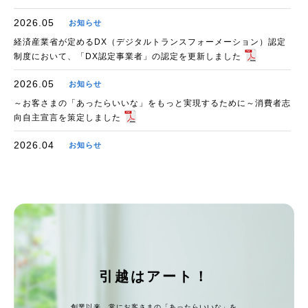
2026.05
お知らせ
経済産業省が定めるDX（デジタルトランスフォーメーション）認定
制度において、「DX認定事業者」の認定を更新しました
2026.05
お知らせ
～お客さまの「あったらいいな」をもっと実現するために～消費者志
向自主宣言を策定しました
2026.04
お知らせ
日本車いすラグビー連盟とオフィシャルパートナー契約を締結
2026.03
お知らせ
引越業界初！大好評の「引越マスター」が関東初上陸。3月28日
（土）「カンドゥー幕張」にアクティビティをオープン！
2026.03
お知らせ
引越はアート！
「ぐるっとAI見積り」が、DXイノベーション大賞2025事業会社部門
にて審査員特別賞を受賞
創業以来、常にお客さまの「あったらいいな」を