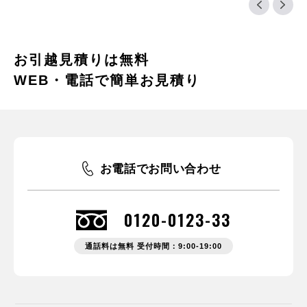
山形市と包括連携協定を締
2025.02
お知らせ
結しています。
2025年 春の引越調査レポートをリリースしました。
お引越見積りは無料
2025.01
グループ情報
WEB・電話で簡単お見積り
保育施設運営会社アートチャイルドケアが一般向けに「0123子ども
の睡眠サポートルーム」を開設
2025.01
お知らせ
広島市と「災害時における物資の受入・配送および段ボール製品の供
給等に関する協定」を2025年1月9日に締結。
お電話でお問い合わせ
2025.01
お知らせ
京都市と「災害時における物資の受入・配送および段ボール製品の供
0120-0123-33
給等に関する協定」を2024年11月20日に締結。
通話料は無料 受付時間：9:00-19:00