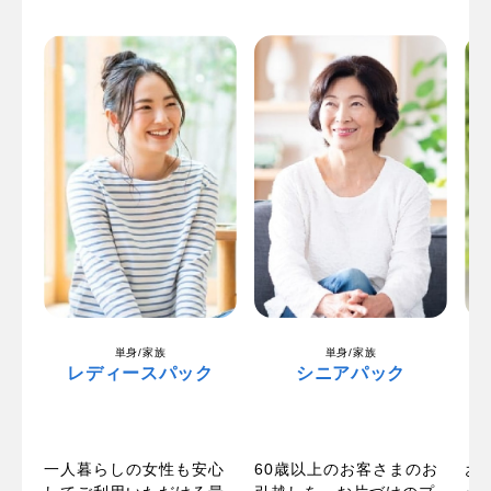
単身/家族
単身/家族
レディースパック
シニアパック
一人暮らしの女性も安心
パ
60歳以上のお客さまのお
お